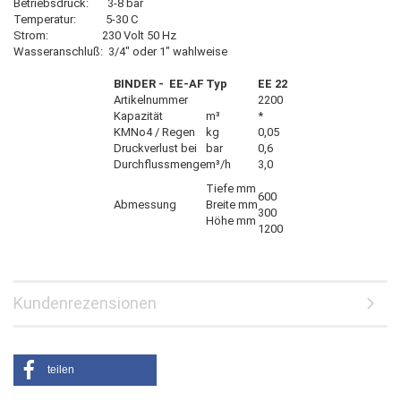
Betriebsdruck: 3-8 bar
Temperatur: 5-30 C
Strom: 230 Volt 50 Hz
Wasseranschluß: 3/4" oder 1" wahlweise
BINDER - EE-AF
Typ
EE 22
Artikelnummer
2200
Kapazität
m³
*
KMNo4 / Regen
kg
0,05
Druckverlust bei
bar
0,6
Durchflussmenge
m³/h
3,0
Tiefe mm
600
Abmessung
Breite mm
300
Höhe mm
1200
Kundenrezensionen
teilen