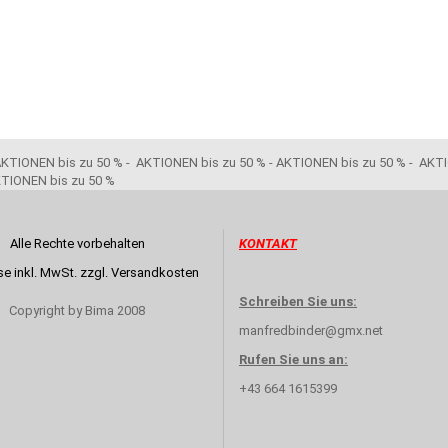
TIONEN bis zu 50 % - AKTIONEN bis zu 50 % - AKTIONEN bis zu 50 % - AKTI
KTIONEN bis zu 50 %
Alle Rechte vorbehalten
KONTAKT
ise inkl. MwSt. zzgl. Versandkosten
Schreiben Sie uns:
Copyright by Bima 2008
manfredbinder@gmx.net
Rufen Sie uns an:
+43 664 1615399