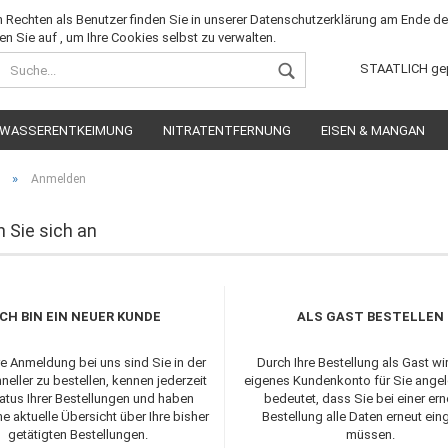
Rechten als Benutzer finden Sie in unserer Datenschutzerklärung am Ende der
n Sie auf , um Ihre Cookies selbst zu verwalten.
Sprache auswählen
STAATLICH ge
WASSERENTKEIMUNG
NITRATENTFERNUNG
EISEN & MANGAN
Lieferland
»
Anmelden
 Sie sich an
Konto ers
ICH BIN EIN NEUER KUNDE
ALS GAST BESTELLEN
Passwort
re Anmeldung bei uns sind Sie in der
Durch Ihre Bestellung als Gast wi
neller zu bestellen, kennen jederzeit
eigenes Kundenkonto für Sie angel
atus Ihrer Bestellungen und haben
bedeutet, dass Sie bei einer er
e aktuelle Übersicht über Ihre bisher
Bestellung alle Daten erneut ei
getätigten Bestellungen.
müssen.