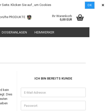
DE
Kundenlogin
Merkzettel
 Seite. Klicken Sie auf , um Cookies
OK
Ihr Warenkorb
prüfte PRODUKTE
0,00 EUR
DOSIERANLAGEN
HEIMWERKER
tellen
ICH BIN BEREITS KUNDE
 vergessen?
rd kein
egt. Dies
neuten
ngeben